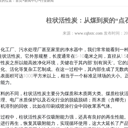
在的位置：
首页
>
新闻中心
>
行业新闻
柱状活性炭：从煤到炭的“点
来源：
www.cqhxtc.com
发布时间：2026
多化工厂、污水处理厂甚至家里的净水器中，我们常常能看到一种
柱状活性炭。它外形规整，长度通常在5-10毫米之间，直径从1
活性炭之所以能高效净化环境，关键在于其内部“别有洞天”。它
炭化、活化等复杂工艺制成。
在这一过程中，其内部生成了无数肉
表面积可达1000平方米以上，相当于一个标准足球场的大小
。
附能力。
原料的不同，柱状活性炭主要分为煤质和木质两大类。煤质柱状
处理、电厂水质保护以及石化行业的脱硫脱硝；而木质（含椰壳
有机溶剂的回收，比如在印刷或喷涂行业中回收苯系气体。
用过程中，柱状活性炭不仅吸附能力强，还具有良好的再生性能
法进行再生，恢复其吸附能力，实现循环使用，这大大延长了产