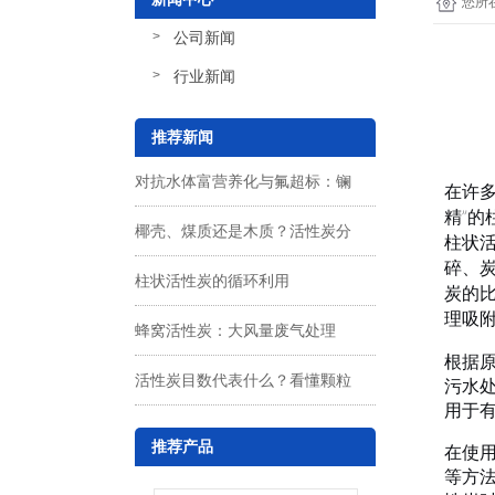
您所
公司新闻
行业新闻
推荐新闻
对抗水体富营养化与氟超标：镧
在许
精”的
椰壳、煤质还是木质？活性炭分
改性生物炭在水处理中的吸附机
柱状
碎、
柱状活性炭的循环利用
类详解与选购避坑指南
制探讨
炭的比
理吸
蜂窝活性炭：大风量废气处理
根据
活性炭目数代表什么？看懂颗粒
的“透气”哲学
污水
用于
大小与性能的关系
推荐产品
在使
等方