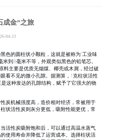
石成金”之旅
-04-23
黑色的圆柱状小颗粒，这就是被称为“工业味
.5毫米到8毫米不等，外观类似黑色的铅笔芯。
的原料主要是优质无烟煤、椰壳或木屑，经过破
眼看不见的微小孔隙。据测算，1克柱状活性
正是这种发达的孔隙结构，赋予了它强大的物
活性炭机械强度高，造价相对经济，常被用于
）柱状活性炭则灰分更低，吸附性能更优，常
。当活性炭吸附饱和后，可以通过高温水蒸气
品的使用寿命并降低了运营成本
。选择柱状活