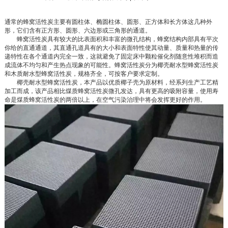
通常的蜂窝活性炭主要有圆柱体、椭圆柱体、圆形、正方体和长方体这几种外
形，它们含有正方形、圆形、六边形或三角形的通道。
蜂窝活性炭具有较大的比表面积和丰富的微孔结构，蜂窝结构内部具有平次
你给的直通通道，其直通孔道具有的大小和表面特性使其动量、质量和热量的传
递特性在各个通道内完全一致，这就避免了固定床中颗粒催化剂随意性堆积而造
成流体不均匀和产生热点现象的可能性。蜂窝活性炭分为椰壳耐水型蜂窝活性炭
和木质耐水型蜂窝活性炭，规格齐全，可按客户要求定制。
椰壳耐水型蜂窝活性炭，本产品以优质椰子壳为原材料，经系列生产工艺精
加工而成，该产品相比煤质蜂窝活性炭微孔发达，具有更高的吸附容量，使用寿
命是煤质蜂窝活性炭的两倍以上，在空气污染治理中将会发挥更好的作用。